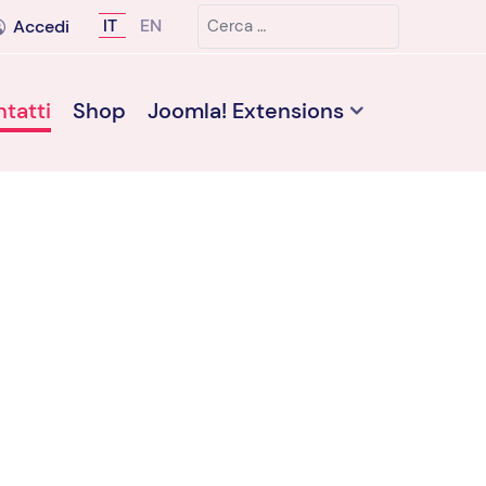
Cerca
Seleziona la tua lingua
IT
EN
Accedi
tatti
Shop
Joomla! Extensions