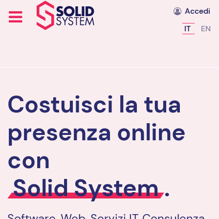
Accedi
Seleziona l
IT
EN
Costuisci la tua
presenza online
con
Solid System
.
Software, Web, Servizi IT, Consulenza.